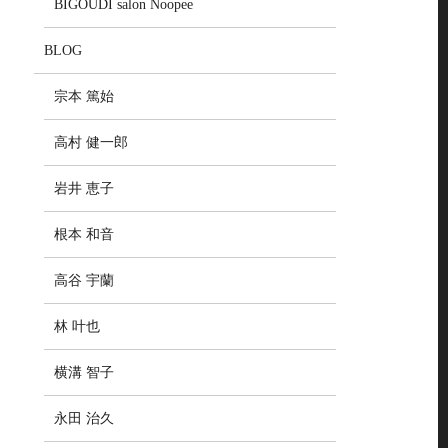
BIGOUDI salon Noopee
BLOG
宗本 篤始
高村 健一郎
岩井 恵子
根本 和音
高谷 宇蘭
林 叶也
横溝 智子
永田 治久