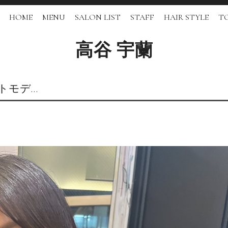
HOME
MENU
SALON LIST
STAFF
HAIR STYLE
TO
高谷 宇蘭
トモデ…