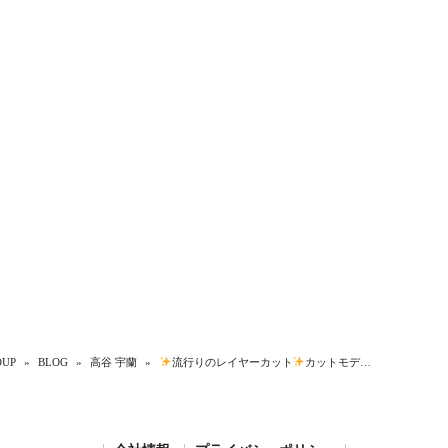
UP
»
BLOG
»
高谷 宇蘭
»
流行りのレイヤーカット
カットモデ…