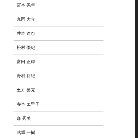
宮本 晃年
丸岡 大介
井本 達也
松村 優紀
富田 正輝
野村 裕紀
土方 啓充
寺本 エ里子
森 秀美
武重 一樹