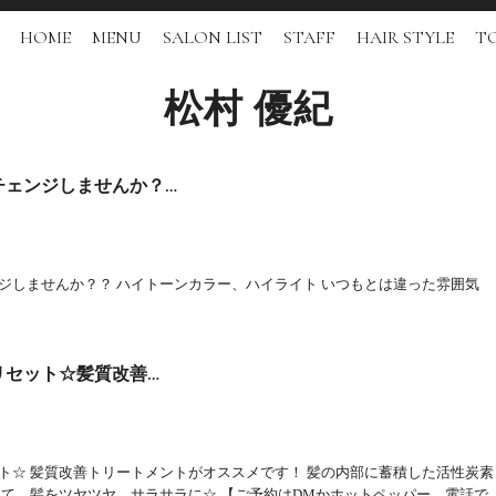
HOME
MENU
SALON LIST
STAFF
HAIR STYLE
TO
松村 優紀
チェンジしませんか？…
ジしませんか？？ ハイトーンカラー、ハイライト いつもとは違った雰囲気
リセット☆髪質改善…
ト☆ 髪質改善トリートメントがオススメです！ 髪の内部に蓄積した活性炭素
して、髪をツヤツヤ、サラサラに☆ 【ご予約はDMかホットペッパー、電話で