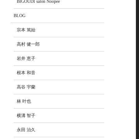
BIGOUDI salon Noopee
BLOG
宗本 篤始
高村 健一郎
岩井 恵子
根本 和音
高谷 宇蘭
林 叶也
横溝 智子
永田 治久