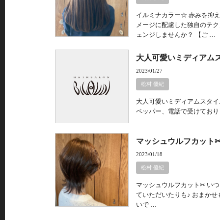
イルミナカラー☆ 赤みを抑
メージに配慮した独自のテク
ェンジしませんか？ 【ご …
大人可愛いミディアムス
2023/01/27
松村 優紀
大人可愛いミディアムスタイル
ペッパー、電話で受けておりま
マッシュウルフカット✂
2023/01/18
松村 優紀
マッシュウルフカット✂︎ 
ていただいたりも♪ おまかせ
いで …