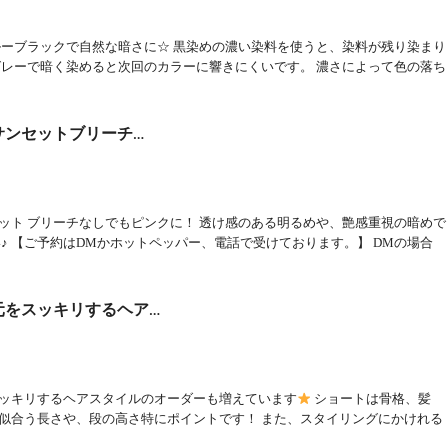
ルーブラックで自然な暗さに☆ 黒染めの濃い染料を使うと、染料が残り染まり
グレーで暗く染めると次回のカラーに響きにくいです。 濃さによって色の落ち
…
サンセットブリーチ…
ット ブリーチなしでもピンクに！ 透け感のある明るめや、艶感重視の暗めで
♪ 【ご予約はDMかホットペッパー、電話で受けております。】 DMの場合
元をスッキリするヘア…
ッキリするヘアスタイルのオーダーも増えています
ショートは骨格、髪
似合う長さや、段の高さ特にポイントです！ また、スタイリングにかけれる