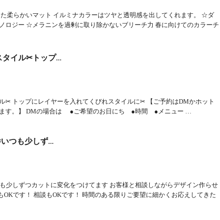
えた柔らかいマット イルミナカラーはツヤと透明感を出してくれます。 ☆ダ
ノロジー ☆メラニンを過剰に取り除かないブリーチ力 春に向けてのカラーチ
タイル✂︎トップ…
✂︎ トップにレイヤーを入れてくびれスタイルに✂︎ 【ご予約はDMかホット
す。】 DMの場合は ●ご希望のお日にち ●時間 ●メニュー …
︎いつも少しず…
いつも少しずつカットに変化をつけてます お客様と相談しながらデザイン作らせ
もOKです！ 相談もOKです！ 時間のある限りご要望に細かくお応えしてきた