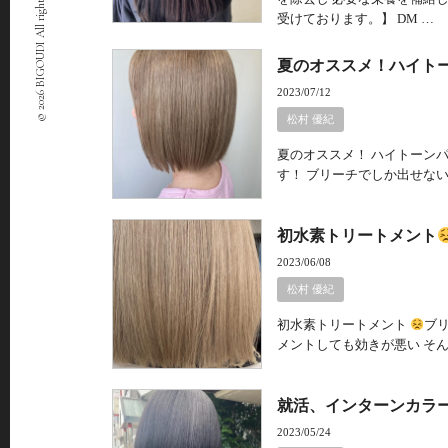
© 2026 BIGOUDI All rights Reserved.
受けております。】 DM …
夏のオススメ！ハイト
2023/07/12
松村 優紀
夏のオススメ！ ハイトーン
す！ ブリーチでしか出せな
初水素トリートメント
2023/06/08
松村 優紀
初水素トリートメント
ブ
メントしても効きが悪い そ
就活、インターンカラ
2023/05/24