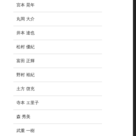
宮本 晃年
丸岡 大介
井本 達也
松村 優紀
富田 正輝
野村 裕紀
土方 啓充
寺本 エ里子
森 秀美
武重 一樹