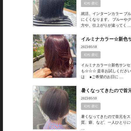
松村 優紀
就活、インターンカラー ブ
にくくなります。 ブルーや
方や、仕上がりが違ってく 
イルミナカラー☆新色
2023/05/18
松村 優紀
イルミナカラー☆新色サンセ
も☆☆☆ 是非お試しください
は ●ご希望のお日に …
暑くなってきたので首
2023/05/10
松村 優紀
暑くなってきたので首元をス
質、癖、など、一人ひとりに
…