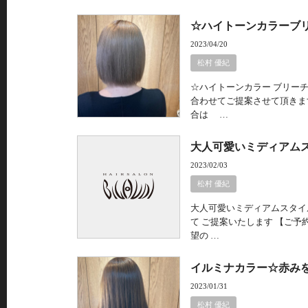
☆ハイトーンカラーブ
2023/04/20
松村 優紀
☆ハイトーンカラー ブリー
合わせてご提案させて頂きま
合は …
大人可愛いミディアムス
2023/02/03
松村 優紀
大人可愛いミディアムスタイ
て ご提案いたします 【ご予
望の …
イルミナカラー☆赤み
2023/01/31
松村 優紀