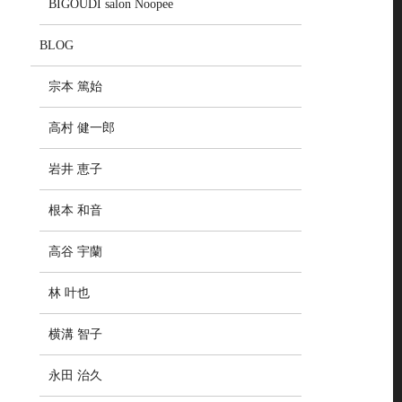
BIGOUDI salon Noopee
BLOG
宗本 篤始
高村 健一郎
岩井 恵子
根本 和音
高谷 宇蘭
林 叶也
横溝 智子
永田 治久