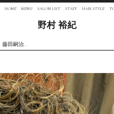
HOME
MENU
SALON LIST
STAFF
HAIR STYLE
TO
野村 裕紀
！藤田嗣治…