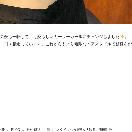
気から一転して、可愛らしいガーリーカールにチェンジしました
。
、日々精進しています。これからもより素敵なヘアスタイルで皆様をお
UP
»
BLOG
»
野村 裕紀
»
新しいスタイルへの挑戦を大歓迎！藤田嗣治…