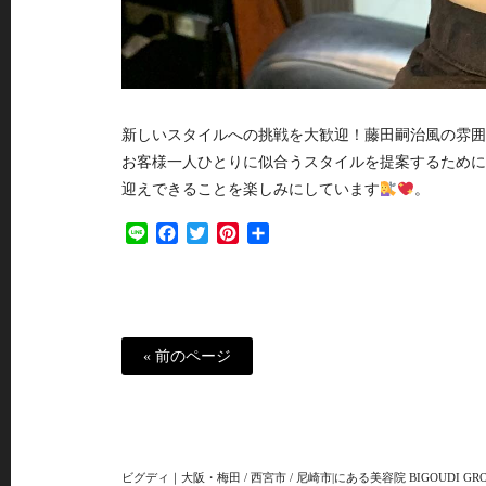
新しいスタイルへの挑戦を大歓迎！藤田嗣治風の雰囲
お客様一人ひとりに似合うスタイルを提案するために
迎えできることを楽しみにしています
。
Line
Facebook
Twitter
Pinterest
共
有
« 前のページ
ビグディ｜大阪・梅田 / 西宮市 / 尼崎市|にある美容院 BIGOUDI GRO