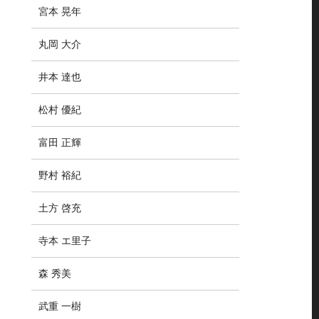
宮本 晃年
丸岡 大介
井本 達也
松村 優紀
富田 正輝
野村 裕紀
土方 啓充
寺本 エ里子
森 秀美
武重 一樹