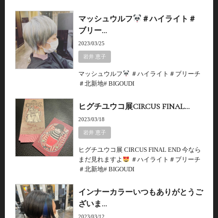
マッシュウルフ
＃ハイライト＃
ブリー…
2023/03/25
岩井 恵子
マッシュウルフ
＃ハイライト＃ブリーチ
＃北新地# BIGOUDI
ヒグチユウコ展CIRCUS FINAL…
2023/03/18
岩井 恵子
ヒグチユウコ展 CIRCUS FINAL END 今なら
まだ見れますよ
＃ハイライト＃ブリーチ
＃北新地# BIGOUDI
インナーカラーいつもありがとうご
ざいま…
2023/03/12