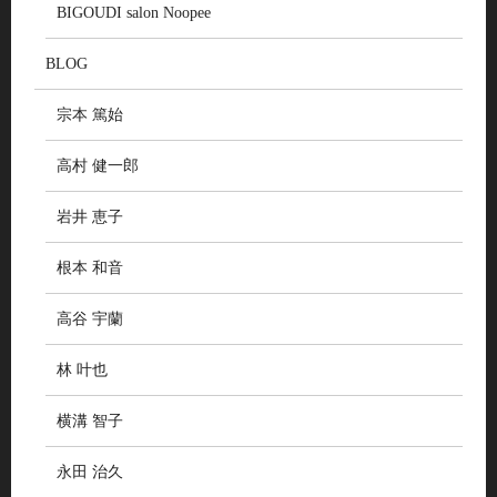
BIGOUDI salon Noopee
BLOG
宗本 篤始
高村 健一郎
岩井 恵子
根本 和音
高谷 宇蘭
林 叶也
横溝 智子
永田 治久