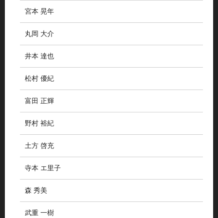
宮本 晃年
丸岡 大介
井本 達也
松村 優紀
富田 正輝
野村 裕紀
土方 啓充
寺本 エ里子
森 秀美
武重 一樹