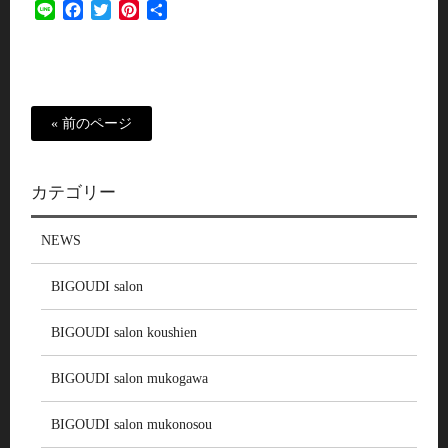
Line
Facebook
Twitter
Pinterest
共
有
« 前のページ
カテゴリー
NEWS
BIGOUDI salon
BIGOUDI salon koushien
BIGOUDI salon mukogawa
BIGOUDI salon mukonosou