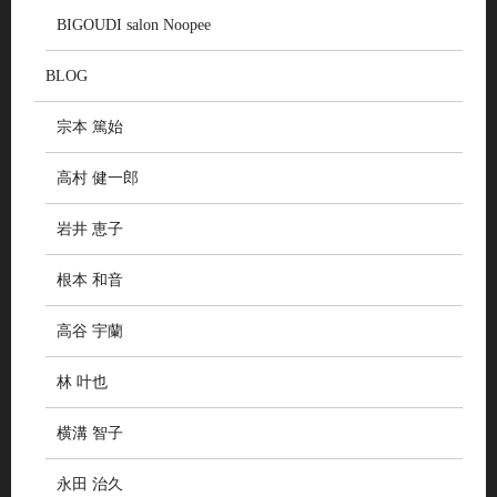
BIGOUDI salon Noopee
BLOG
宗本 篤始
高村 健一郎
岩井 恵子
根本 和音
高谷 宇蘭
林 叶也
横溝 智子
永田 治久