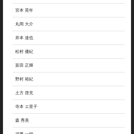
宮本 晃年
丸岡 大介
井本 達也
松村 優紀
富田 正輝
野村 裕紀
土方 啓充
寺本 エ里子
森 秀美