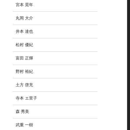
宮本 晃年
丸岡 大介
井本 達也
松村 優紀
富田 正輝
野村 裕紀
土方 啓充
寺本 エ里子
森 秀美
武重 一樹