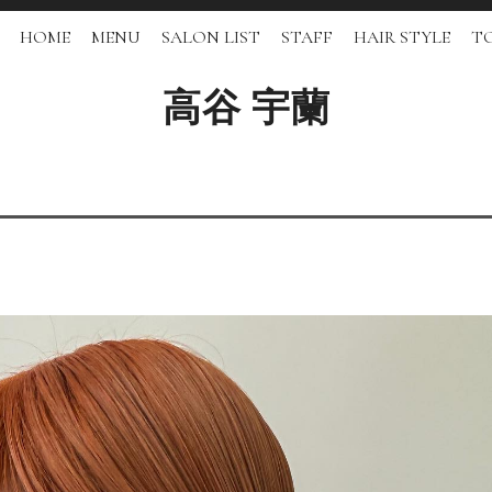
HOME
MENU
SALON LIST
STAFF
HAIR STYLE
TO
高谷 宇蘭