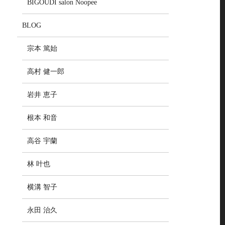
BIGOUDI salon Noopee
BLOG
宗本 篤始
高村 健一郎
岩井 恵子
根本 和音
高谷 宇蘭
林 叶也
横溝 智子
永田 治久