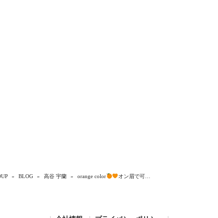
UP
»
BLOG
»
高谷 宇蘭
»
orange color
オン眉で可…