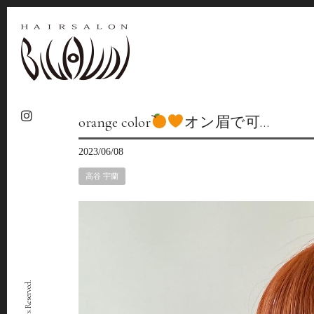
orange color
オン眉で可…
2023/06/08
高谷 宇蘭