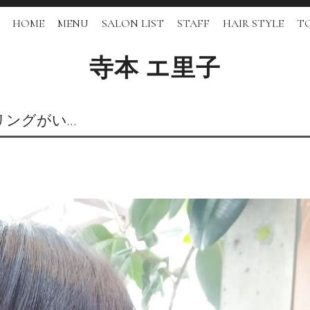
HOME
MENU
SALON LIST
STAFF
HAIR STYLE
TO
寺本 エ里子
リングがい…