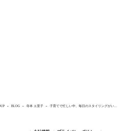
UP
»
BLOG
»
寺本 エ里子
»
子育てで忙しい中、毎日のスタイリングがい…