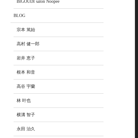
BIGOUDI salon Noopee
BLOG
宗本 篤始
高村 健一郎
岩井 恵子
根本 和音
高谷 宇蘭
林 叶也
横溝 智子
永田 治久