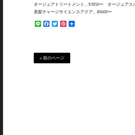
オージュアトリートメント…¥3850〜 オージュアスパ…
美髪チャージサイエンスアクア…¥6600〜
Line
Facebook
Twitter
Pinterest
共
有
« 前のページ