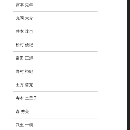
宮本 晃年
丸岡 大介
井本 達也
松村 優紀
富田 正輝
野村 裕紀
土方 啓充
寺本 エ里子
森 秀美
武重 一樹