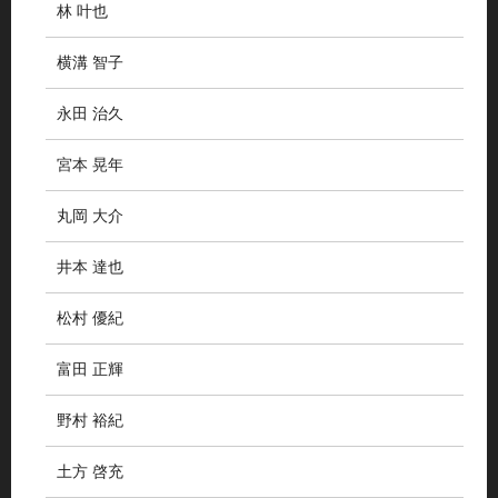
林 叶也
横溝 智子
永田 治久
宮本 晃年
丸岡 大介
井本 達也
松村 優紀
富田 正輝
野村 裕紀
土方 啓充