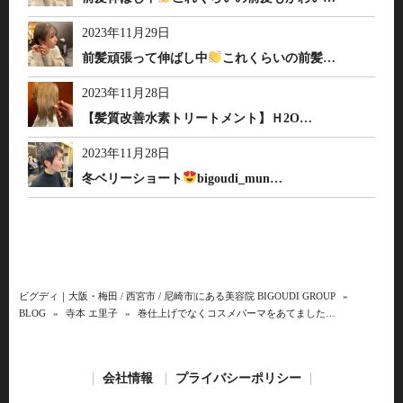
2023年11月29日
前髪頑張って伸ばし中
これくらいの前髪…
2023年11月28日
【髪質改善水素トリートメント】Ｈ2O…
2023年11月28日
冬ベリーショート
bigoudi_mun…
ビグディ｜大阪・梅田 / 西宮市 / 尼崎市|にある美容院 BIGOUDI GROUP
»
BLOG
»
寺本 エ里子
»
巻仕上げでなくコスメパーマをあてました…
会社情報
プライバシーポリシー