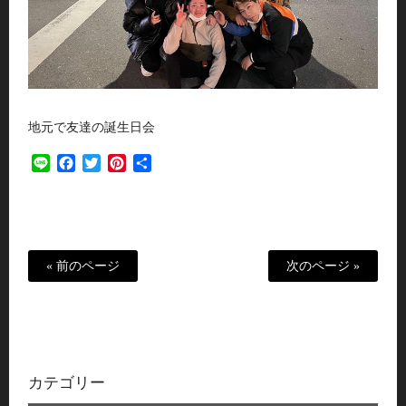
地元で友達の誕生日会
Line
Facebook
Twitter
Pinterest
共
有
« 前のページ
次のページ »
カテゴリー