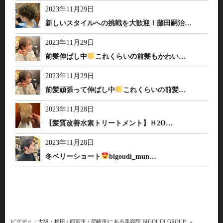
2023年11月29日
新しいスタイルへの挑戦を大歓迎！藤田嗣治…
2023年11月29日
前髪伸ばし中
これくらいの前髪もかわい…
2023年11月29日
前髪頑張って伸ばし中
これくらいの前髪…
2023年11月28日
【髪質改善水素トリートメント】Ｈ2O…
2023年11月28日
冬ベリーショート
bigoudi_mun…
ビグディ｜大阪・梅田 / 西宮市 / 尼崎市|にある美容院 BIGOUDI GROUP
»