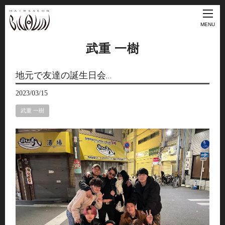
MENU
武重 一樹
地元で友達の誕生日会…
2023/03/15
武重 一樹