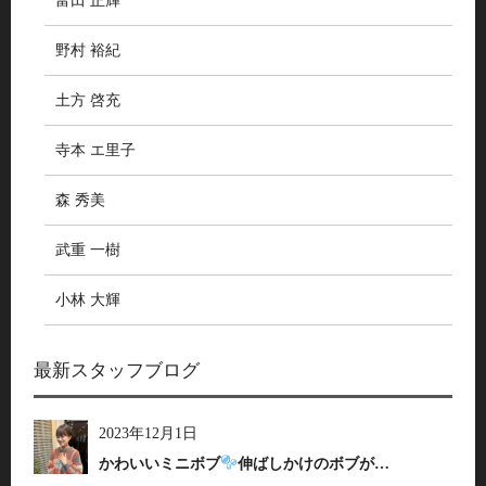
富田 正輝
野村 裕紀
土方 啓充
寺本 エ里子
森 秀美
武重 一樹
小林 大輝
最新スタッフブログ
2023年12月1日
かわいいミニボブ
伸ばしかけのボブが…