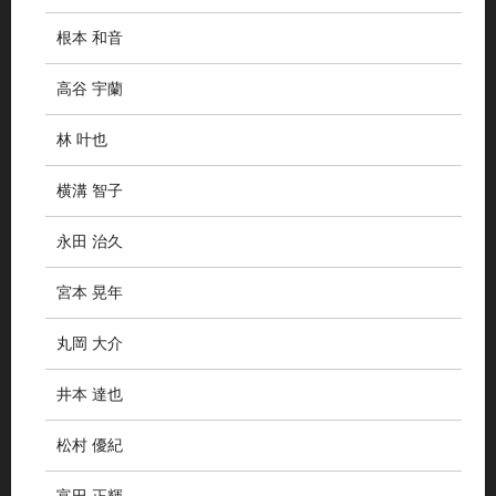
根本 和音
高谷 宇蘭
林 叶也
横溝 智子
永田 治久
宮本 晃年
丸岡 大介
井本 達也
松村 優紀