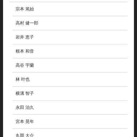
宗本 篤始
高村 健一郎
岩井 恵子
根本 和音
高谷 宇蘭
林 叶也
横溝 智子
永田 治久
宮本 晃年
丸岡 大介