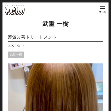
MENU
武重 一樹
髪質改善トリートメント…
2022/09/19
武重 一樹
動
画
プ
レ
ー
ヤ
ー