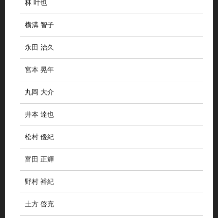
林 叶也
横溝 智子
永田 治久
宮本 晃年
丸岡 大介
井本 達也
松村 優紀
富田 正輝
野村 裕紀
土方 啓充