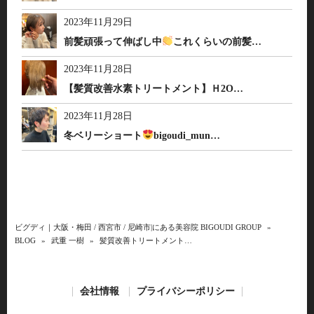
2023年11月29日
前髪頑張って伸ばし中
これくらいの前髪…
2023年11月28日
【髪質改善水素トリートメント】Ｈ2O…
2023年11月28日
冬ベリーショート
bigoudi_mun…
ビグディ｜大阪・梅田 / 西宮市 / 尼崎市|にある美容院 BIGOUDI GROUP
»
BLOG
»
武重 一樹
»
髪質改善トリートメント…
会社情報
プライバシーポリシー