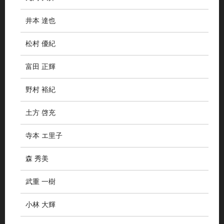
井本 達也
松村 優紀
富田 正輝
野村 裕紀
土方 啓充
寺本 エ里子
森 秀美
武重 一樹
小林 大輝