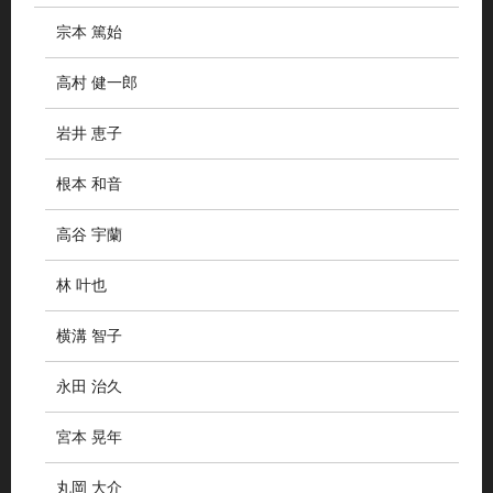
宗本 篤始
高村 健一郎
岩井 恵子
根本 和音
高谷 宇蘭
林 叶也
横溝 智子
永田 治久
宮本 晃年
丸岡 大介