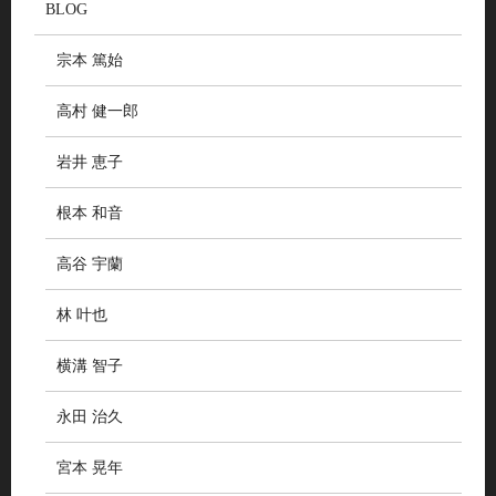
BLOG
宗本 篤始
高村 健一郎
岩井 恵子
根本 和音
高谷 宇蘭
林 叶也
横溝 智子
永田 治久
宮本 晃年