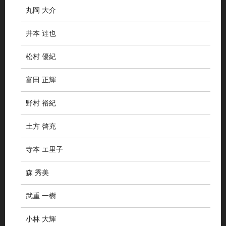
丸岡 大介
井本 達也
松村 優紀
富田 正輝
野村 裕紀
土方 啓充
寺本 エ里子
森 秀美
武重 一樹
小林 大輝