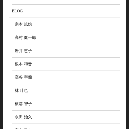
BLOG
宗本 篤始
高村 健一郎
岩井 恵子
根本 和音
高谷 宇蘭
林 叶也
横溝 智子
永田 治久