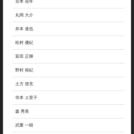
宮本 晃年
丸岡 大介
井本 達也
松村 優紀
富田 正輝
野村 裕紀
土方 啓充
寺本 エ里子
森 秀美
武重 一樹