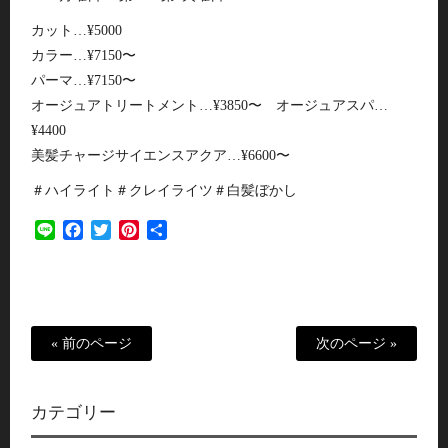
カット…¥5000
カラー…¥7150〜
パーマ…¥7150〜
オージュアトリートメント…¥3850〜 オージュアスパ…
¥4400
美髪チャージサイエンスアクア…¥6600〜
＃ハイライト＃クレイライツ＃白髪ぼかし
Line
Facebook
Twitter
Pinterest
共
有
« 前のページ
次のページ »
カテゴリー