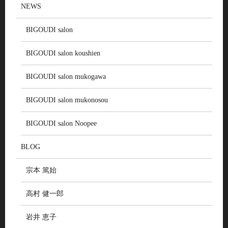
NEWS
BIGOUDI salon
BIGOUDI salon koushien
BIGOUDI salon mukogawa
BIGOUDI salon mukonosou
BIGOUDI salon Noopee
BLOG
宗本 篤始
高村 健一郎
岩井 恵子