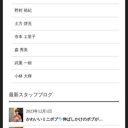
野村 裕紀
土方 啓充
寺本 エ里子
森 秀美
武重 一樹
小林 大輝
最新スタッフブログ
2023年12月1日
かわいいミニボブ
伸ばしかけのボブが…