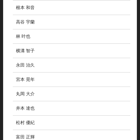
根本 和音
高谷 宇蘭
林 叶也
横溝 智子
永田 治久
宮本 晃年
丸岡 大介
井本 達也
松村 優紀
富田 正輝