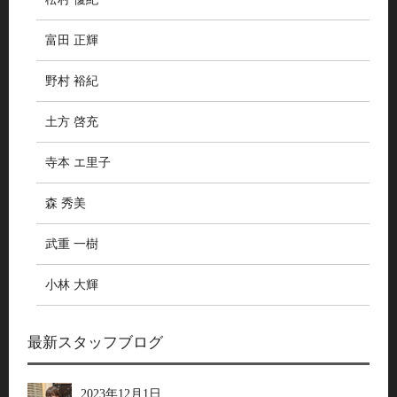
富田 正輝
野村 裕紀
土方 啓充
寺本 エ里子
森 秀美
武重 一樹
小林 大輝
最新スタッフブログ
2023年12月1日