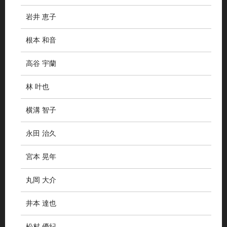
岩井 恵子
根本 和音
高谷 宇蘭
林 叶也
横溝 智子
永田 治久
宮本 晃年
丸岡 大介
井本 達也
松村 優紀