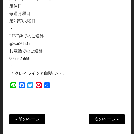
定休日
毎週月曜日
第2.第3火曜日
・
LINE@でのご連絡
@war9830a
お電話でのご連絡
0663425696
・
.＃クレイライツ＃白髪ぼかし
Line
Facebook
Twitter
Pinterest
共
有
« 前のページ
次のページ »