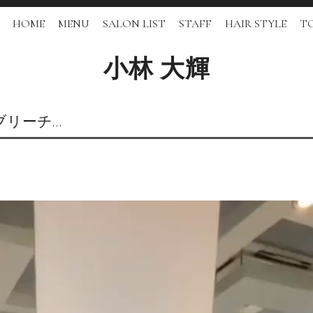
HOME
MENU
SALON LIST
STAFF
HAIR STYLE
TO
小林 大輝
ブリーチ…