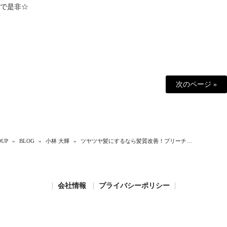
で是非☆
次のページ »
UP
»
BLOG
»
小林 大輝
»
ツヤツヤ髪にするなら髪質改善！ブリーチ…
会社情報
プライバシーポリシー