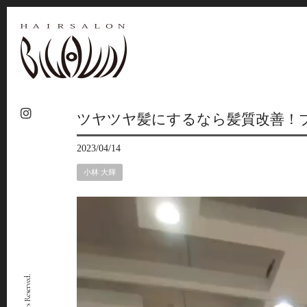
ツヤツヤ髪にするなら髪質改善！
2023/04/14
小林 大輝
動
画
プ
レ
ー
ヤ