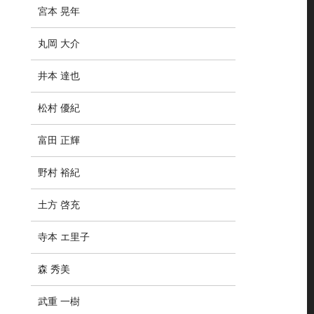
宮本 晃年
丸岡 大介
井本 達也
松村 優紀
富田 正輝
野村 裕紀
土方 啓充
寺本 エ里子
森 秀美
武重 一樹