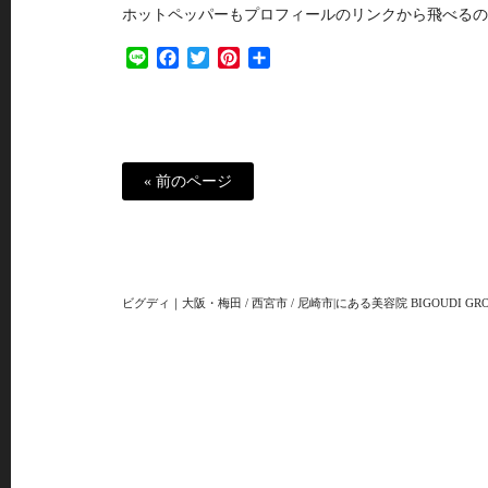
ホットペッパーもプロフィールのリンクから飛べるの
Line
Facebook
Twitter
Pinterest
共
有
« 前のページ
ビグディ｜大阪・梅田 / 西宮市 / 尼崎市|にある美容院 BIGOUDI GRO