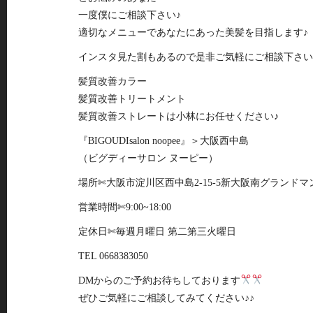
一度僕にご相談下さい♪
適切なメニューであなたにあった美髪を目指します♪
インスタ見た割もあるので是非ご気軽にご相談下さい
髪質改善カラー
髪質改善トリートメント
髪質改善ストレートは小林にお任せください♪
『BIGOUDIsalon noopee』＞大阪西中島
（ビグディーサロン ヌーピー）
場所✄大阪市淀川区西中島2-15-5新大阪南グランドマ
営業時間✄9:00~18:00
定休日✄毎週月曜日 第二第三火曜日
TEL 0668383050
DMからのご予約お待ちしております
ぜひご気軽にご相談してみてください♪♪