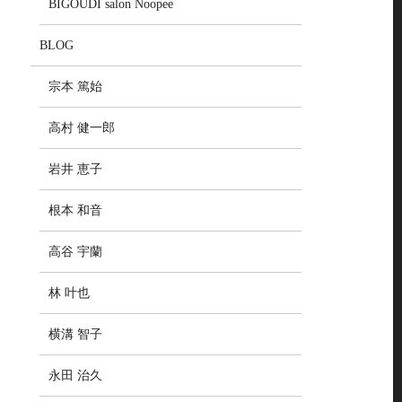
BIGOUDI salon Noopee
BLOG
宗本 篤始
高村 健一郎
岩井 恵子
根本 和音
高谷 宇蘭
林 叶也
横溝 智子
永田 治久