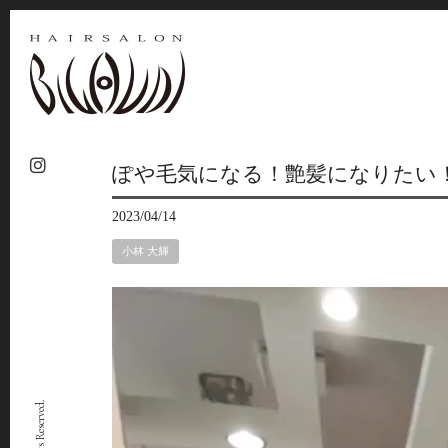
ぽや毛気になる！艶髪になりたい
2023/04/14
小林 大輝
動
画
プ
レ
ー
ヤ