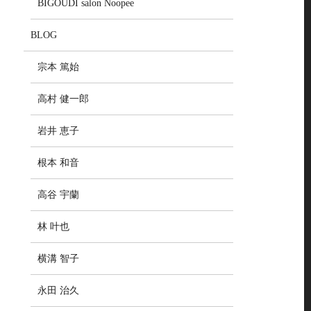
BIGOUDI salon Noopee
BLOG
宗本 篤始
高村 健一郎
岩井 恵子
根本 和音
高谷 宇蘭
林 叶也
横溝 智子
永田 治久