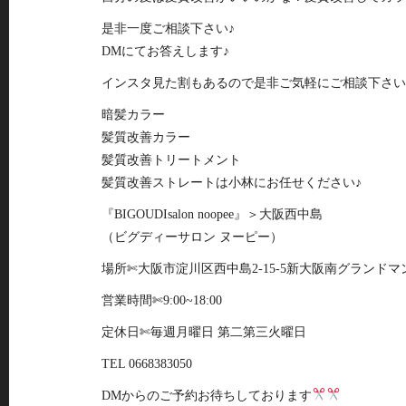
是非一度ご相談下さい♪
DMにてお答えします♪
インスタ見た割もあるので是非ご気軽にご相談下さい
暗髪カラー
髪質改善カラー
髪質改善トリートメント
髪質改善ストレートは小林にお任せください♪
『BIGOUDIsalon noopee』＞大阪西中島
（ビグディーサロン ヌーピー）
場所✄大阪市淀川区西中島2-15-5新大阪南グランドマ
営業時間✄9:00~18:00
定休日✄毎週月曜日 第二第三火曜日
TEL 0668383050
DMからのご予約お待ちしております