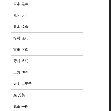
宮本 晃年
丸岡 大介
井本 達也
松村 優紀
富田 正輝
野村 裕紀
土方 啓充
寺本 エ里子
森 秀美
武重 一樹