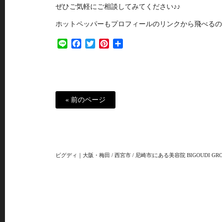
ぜひご気軽にご相談してみてください♪♪
ホットペッパーもプロフィールのリンクから飛べるの
Line
Facebook
Twitter
Pinterest
共
有
« 前のページ
ビグディ｜大阪・梅田 / 西宮市 / 尼崎市|にある美容院 BIGOUDI GRO