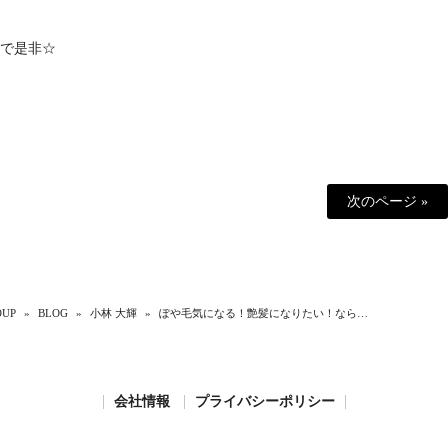
で是非☆
次のページ »
UP
»
BLOG
»
小林 大輝
»
ぽや毛気になる！艶髪になりたい！なら…
会社情報
プライバシーポリシー