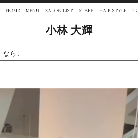
HOME
MENU
SALON LIST
STAFF
HAIR STYLE
TO
小林 大輝
！なら…