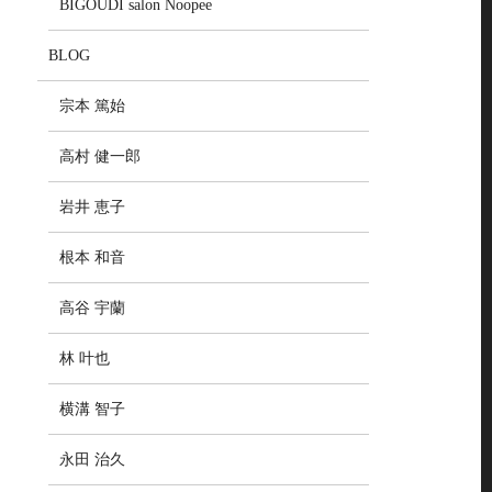
BIGOUDI salon Noopee
BLOG
宗本 篤始
高村 健一郎
岩井 恵子
根本 和音
高谷 宇蘭
林 叶也
横溝 智子
永田 治久