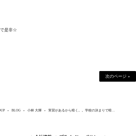
で是非☆
次のページ »
UP
»
BLOG
»
小林 大輝
»
実習があるから暗く。。学校の決まりで暗…