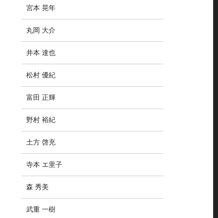
宮本 晃年
丸岡 大介
井本 達也
松村 優紀
富田 正輝
野村 裕紀
土方 啓充
寺本 エ里子
森 秀美
武重 一樹