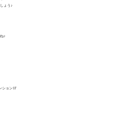
しょう♪
ね♪
ンション1F