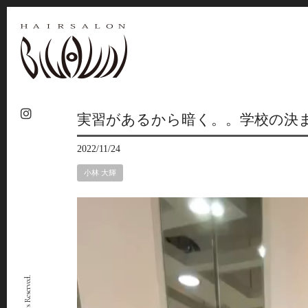
実習があるから暗く。。学校の決
2022/11/24
小林 大輝
動
画
プ
レ
ー
ヤ