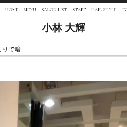
HOME
MENU
SALON LIST
STAFF
HAIR STYLE
TO
小林 大輝
まりで暗…