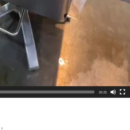
00:25
！