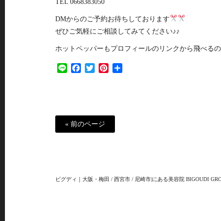
TEL 0668383050
DMからのご予約お待ちしております
ぜひご気軽にご相談してみてください♪♪
ホットペッパーもプロフィールのリンクから飛べるの
Line
Facebook
Twitter
Pinterest
共
有
« 前のページ
ビグディ｜大阪・梅田 / 西宮市 / 尼崎市|にある美容院 BIGOUDI GRO