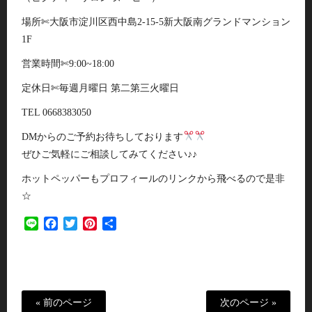
場所✄大阪市淀川区西中島2-15-5新大阪南グランドマンション
1F
営業時間✄9:00~18:00
定休日✄毎週月曜日 第二第三火曜日
TEL 0668383050
DMからのご予約お待ちしております
ぜひご気軽にご相談してみてください♪♪
ホットペッパーもプロフィールのリンクから飛べるので是非
☆
Line
Facebook
Twitter
Pinterest
共
有
« 前のページ
次のページ »