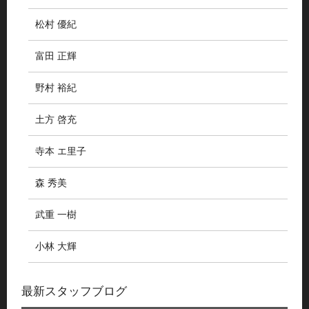
松村 優紀
富田 正輝
野村 裕紀
土方 啓充
寺本 エ里子
森 秀美
武重 一樹
小林 大輝
最新スタッフブログ