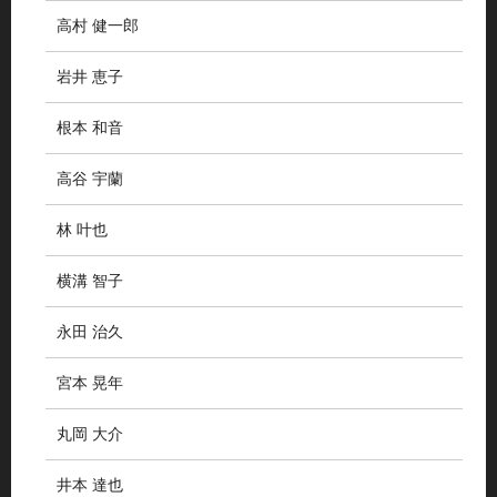
高村 健一郎
岩井 恵子
根本 和音
高谷 宇蘭
林 叶也
横溝 智子
永田 治久
宮本 晃年
丸岡 大介
井本 達也