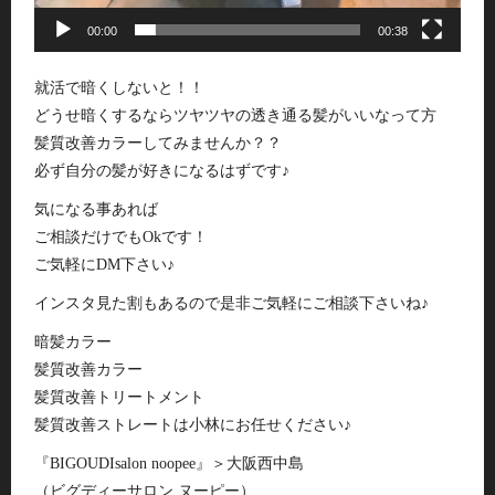
00:00
00:38
就活で暗くしないと！！
どうせ暗くするならツヤツヤの透き通る髪がいいなって方
髪質改善カラーしてみませんか？？
必ず自分の髪が好きになるはずです♪
気になる事あれば
ご相談だけでもOkです！
ご気軽にDM下さい♪
インスタ見た割もあるので是非ご気軽にご相談下さいね♪
暗髪カラー
髪質改善カラー
髪質改善トリートメント
髪質改善ストレートは小林にお任せください♪
『BIGOUDIsalon noopee』＞大阪西中島
（ビグディーサロン ヌーピー）