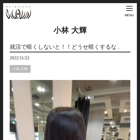
MENU
小林 大輝
就活で暗くしないと！！どうせ暗くするな…
2022/11/22
小林 大輝
動
画
プ
レ
ー
ヤ
ー