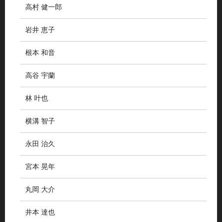
高村 健一郎
岩井 恵子
根本 和音
高谷 宇蘭
林 叶也
横溝 智子
永田 治久
宮本 晃年
丸岡 大介
井本 達也