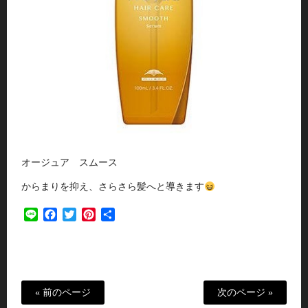
オージュア スムース
からまりを抑え、さらさら髪へと導きます
Line
Facebook
Twitter
Pinterest
共
有
« 前のページ
次のページ »