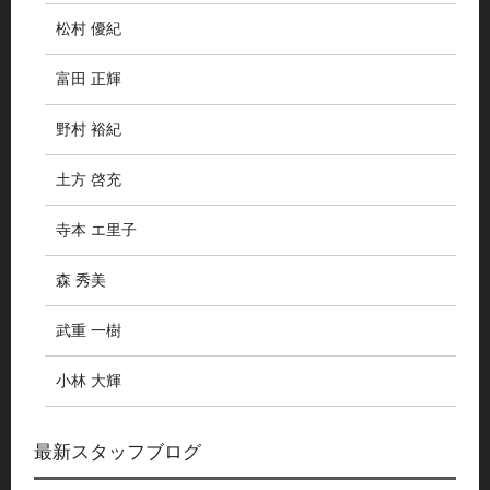
松村 優紀
富田 正輝
野村 裕紀
土方 啓充
寺本 エ里子
森 秀美
武重 一樹
小林 大輝
最新スタッフブログ