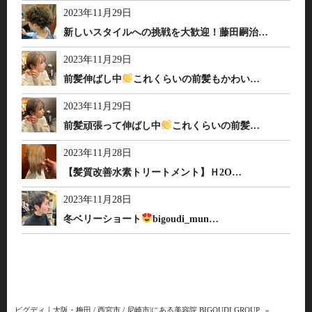
2023年11月29日
新しいスタイルへの挑戦を大歓迎！藤田嗣治…
2023年11月29日
前髪伸ばし中
これくらいの前髪もかわい…
2023年11月29日
前髪頑張って伸ばし中
これくらいの前髪…
2023年11月28日
【髪質改善水素トリートメント】Ｈ2O…
2023年11月28日
冬ベリーショート
bigoudi_mun…
ビグディ｜大阪・梅田 / 西宮市 / 尼崎市|にある美容院 BIGOUDI GROUP
»