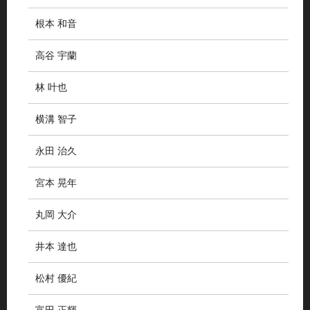
根本 和音
高谷 宇蘭
林 叶也
横溝 智子
永田 治久
宮本 晃年
丸岡 大介
井本 達也
松村 優紀