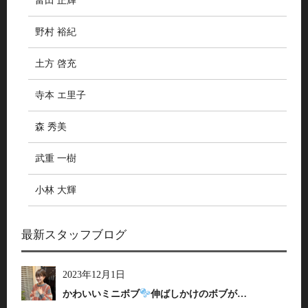
富田 正輝
野村 裕紀
土方 啓充
寺本 エ里子
森 秀美
武重 一樹
小林 大輝
最新スタッフブログ
2023年12月1日
かわいいミニボブ
伸ばしかけのボブが…