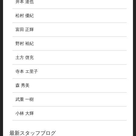
井本 達也
松村 優紀
富田 正輝
野村 裕紀
土方 啓充
寺本 エ里子
森 秀美
武重 一樹
小林 大輝
最新スタッフブログ