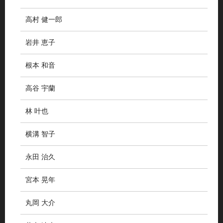
高村 健一郎
岩井 恵子
根本 和音
高谷 宇蘭
林 叶也
横溝 智子
永田 治久
宮本 晃年
丸岡 大介