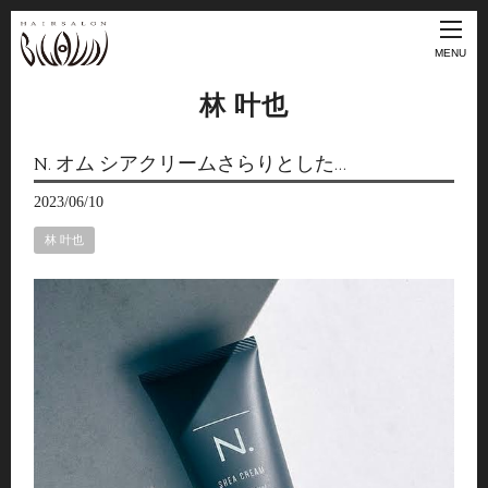
MENU
林 叶也
N. オム シアクリームさらりとした…
2023/06/10
林 叶也