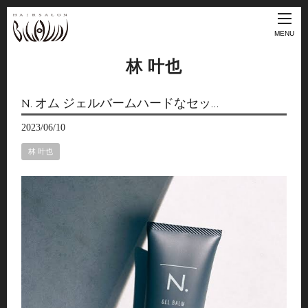
MENU
林 叶也
N. オム ジェルバームハードなセッ…
2023/06/10
林 叶也