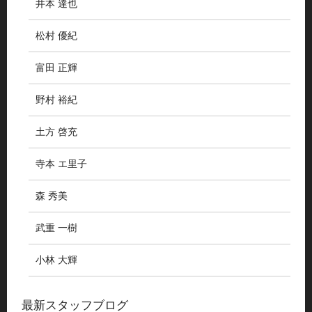
井本 達也
松村 優紀
富田 正輝
野村 裕紀
土方 啓充
寺本 エ里子
森 秀美
武重 一樹
小林 大輝
最新スタッフブログ