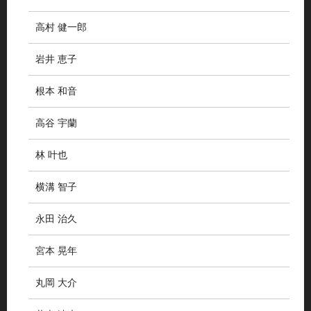
高村 健一郎
岩井 恵子
根本 和音
高谷 宇蘭
林 叶也
横溝 智子
永田 治久
宮本 晃年
丸岡 大介