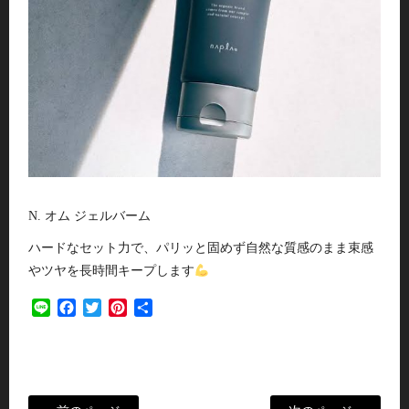
N. オム ジェルバーム
ハードなセット力で、パリッと固めず自然な質感のまま束感
やツヤを長時間キープします
Line
Facebook
Twitter
Pinterest
共
有