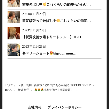
前髪伸ばし中
これくらいの前髪もかわい…
2023年11月29日
前髪頑張って伸ばし中
これくらいの前髪…
2023年11月28日
【髪質改善水素トリートメント】Ｈ2O…
2023年11月28日
冬ベリーショート
bigoudi_mun…
ビグディ｜大阪・梅田 / 西宮市 / 尼崎市|にある美容院 BIGOUDI GROUP
»
BLOG
»
横溝 智子
»
浴衣着付け【営業時間】 …
会社情報
プライバシーポリシー