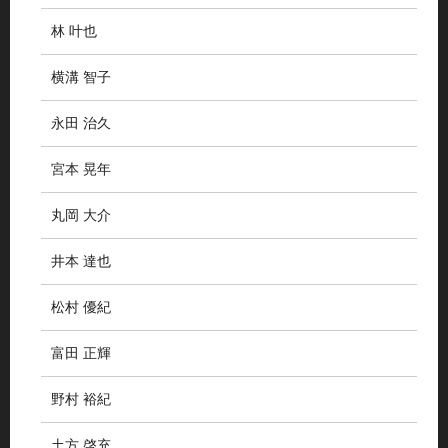
林 叶也
横溝 智子
永田 治久
宮本 晃年
丸岡 大介
井本 達也
松村 優紀
富田 正輝
野村 裕紀
土方 啓充