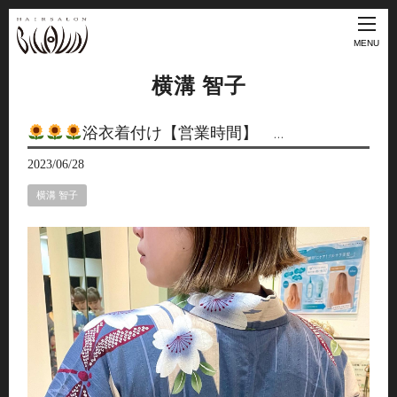
MENU
横溝 智子
浴衣着付け【営業時間】 …
2023/06/28
横溝 智子