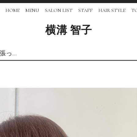
HOME
MENU
SALON LIST
STAFF
HAIR STYLE
TO
横溝 智子
頑張っ…