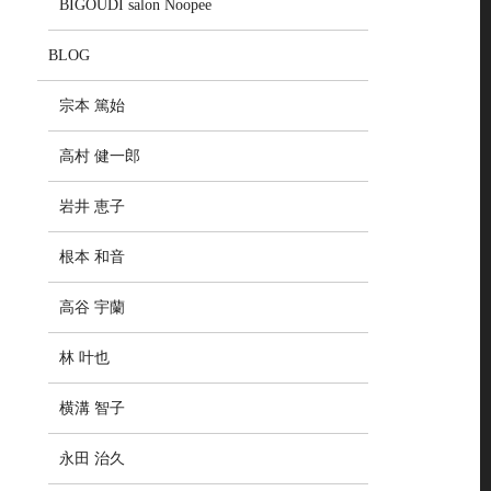
BIGOUDI salon Noopee
BLOG
宗本 篤始
高村 健一郎
岩井 恵子
根本 和音
高谷 宇蘭
林 叶也
横溝 智子
永田 治久