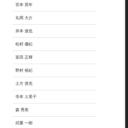
宮本 晃年
丸岡 大介
井本 達也
松村 優紀
富田 正輝
野村 裕紀
土方 啓充
寺本 エ里子
森 秀美
武重 一樹