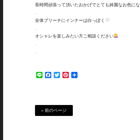
長時間頑張って頂いたおかげでとても綺麗なお色にな
.
全体ブリーチにインナーは白っぽく
.
オシャレを楽しみたい方ご相談ください
.
.
Line
Facebook
Twitter
Pinterest
共
有
« 前のページ