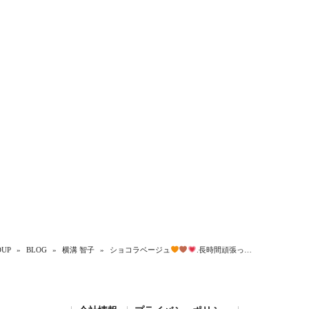
UP
»
BLOG
»
横溝 智子
»
ショコラベージュ
.長時間頑張っ…