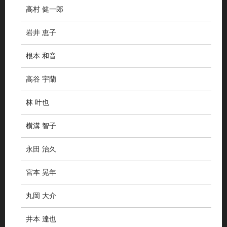
高村 健一郎
岩井 恵子
根本 和音
高谷 宇蘭
林 叶也
横溝 智子
永田 治久
宮本 晃年
丸岡 大介
井本 達也