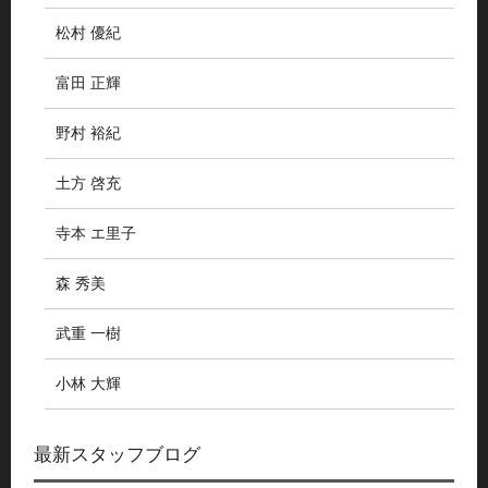
松村 優紀
富田 正輝
野村 裕紀
土方 啓充
寺本 エ里子
森 秀美
武重 一樹
小林 大輝
最新スタッフブログ