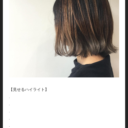
【見せるハイライト】
.
.
.
.
.