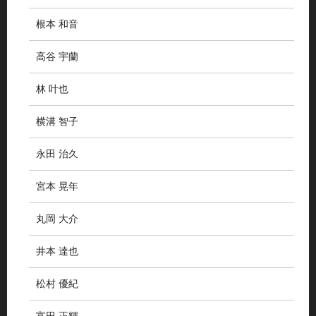
根本 和音
高谷 宇蘭
林 叶也
横溝 智子
永田 治久
宮本 晃年
丸岡 大介
井本 達也
松村 優紀