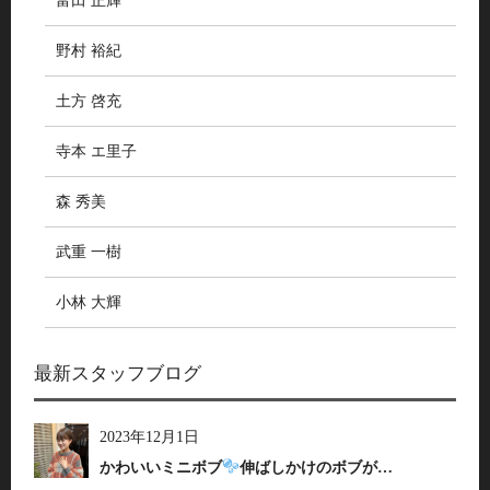
富田 正輝
野村 裕紀
土方 啓充
寺本 エ里子
森 秀美
武重 一樹
小林 大輝
最新スタッフブログ
2023年12月1日
かわいいミニボブ
伸ばしかけのボブが…