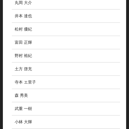
丸岡 大介
井本 達也
松村 優紀
富田 正輝
野村 裕紀
土方 啓充
寺本 エ里子
森 秀美
武重 一樹
小林 大輝