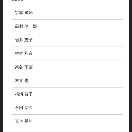
宗本 篤始
高村 健一郎
岩井 恵子
根本 和音
高谷 宇蘭
林 叶也
横溝 智子
永田 治久
宮本 晃年