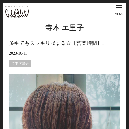
MENU
寺本 エ里子
多毛でもスッキリ収まる☆【営業時間】…
2023/10/11
寺本 エ里子