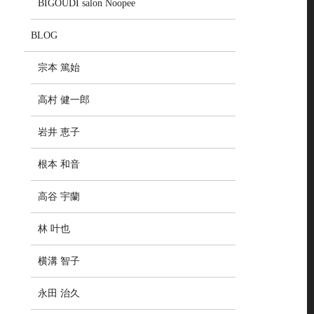
BIGOUDI salon Noopee
BLOG
宗本 篤始
高村 健一郎
岩井 恵子
根本 和音
高谷 宇蘭
林 叶也
横溝 智子
永田 治久