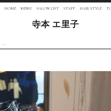
HOME
MENU
SALON LIST
STAFF
HAIR STYLE
TO
寺本 エ里子
 …