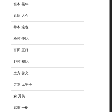
宮本 晃年
丸岡 大介
井本 達也
松村 優紀
富田 正輝
野村 裕紀
土方 啓充
寺本 エ里子
森 秀美
武重 一樹