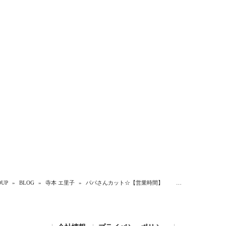
UP
»
BLOG
»
寺本 エ里子
»
パパさんカット☆【営業時間】 …