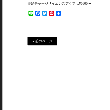
美髪チャージサイエンスアクア…¥6600〜
Line
Facebook
Twitter
Pinterest
共
有
« 前のページ