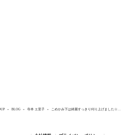
UP
»
BLOG
»
寺本 エ里子
»
こめかみ下は綺麗すっきり刈り上げました☆…