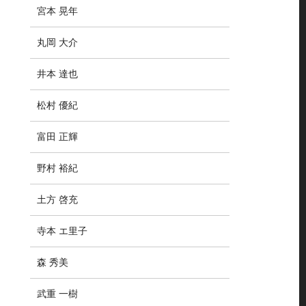
宮本 晃年
丸岡 大介
井本 達也
松村 優紀
富田 正輝
野村 裕紀
土方 啓充
寺本 エ里子
森 秀美
武重 一樹