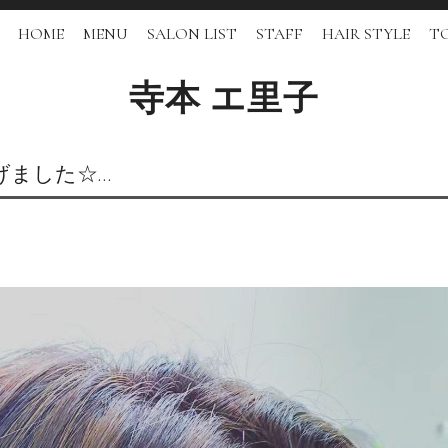
HOME
MENU
SALON LIST
STAFF
HAIR STYLE
TO
寺本 エ里子
げました☆…