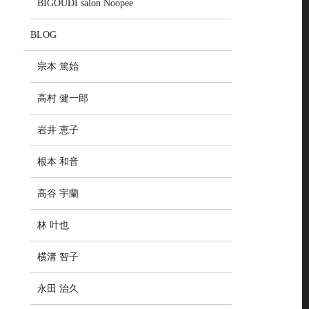
BIGOUDI salon Noopee
BLOG
宗本 篤始
高村 健一郎
岩井 恵子
根本 和音
高谷 宇蘭
林 叶也
横溝 智子
永田 治久