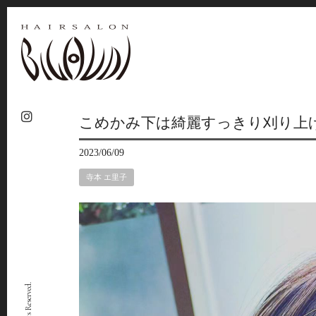
こめかみ下は綺麗すっきり刈り上
2023/06/09
寺本 エ里子