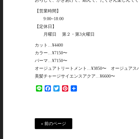
おろして、かきあげて、結んで、たくさん楽しんでく
【営業時間】
9:00~18:00
【定休日】
月曜日 第２・第3火曜日
カット…¥4400
カラー…¥7150〜
パーマ…¥7150〜
オージュアトリートメント…¥3850〜 オージュアスパ…
美髪チャージサイエンスアクア…¥6600〜
Line
Facebook
Twitter
Pinterest
共
有
« 前のページ