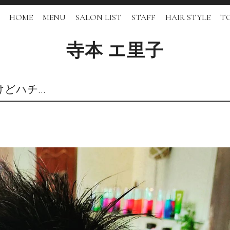
HOME
MENU
SALON LIST
STAFF
HAIR STYLE
TO
寺本 エ里子
けどハチ…