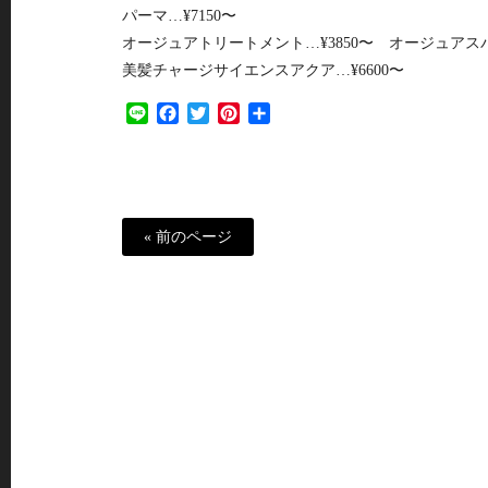
パーマ…¥7150〜
オージュアトリートメント…¥3850〜 オージュアスパ…
美髪チャージサイエンスアクア…¥6600〜
Line
Facebook
Twitter
Pinterest
共
有
« 前のページ