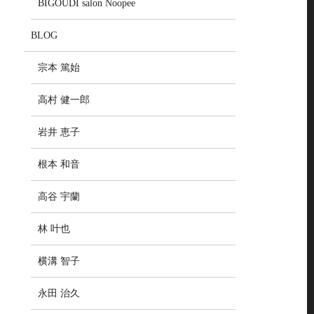
BIGOUDI salon Noopee
BLOG
宗本 篤始
高村 健一郎
岩井 恵子
根本 和音
高谷 宇蘭
林 叶也
横溝 智子
永田 治久