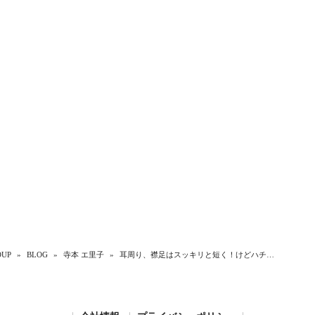
UP
»
BLOG
»
寺本 エ里子
»
耳周り、襟足はスッキリと短く！けどハチ…