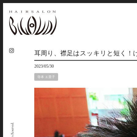
耳周り、襟足はスッキリと短く！
2023/05/30
寺本 エ里子