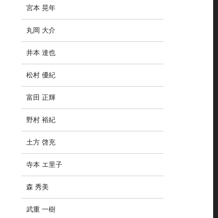
宮本 晃年
丸岡 大介
井本 達也
松村 優紀
富田 正輝
野村 裕紀
土方 啓充
寺本 エ里子
森 秀美
武重 一樹