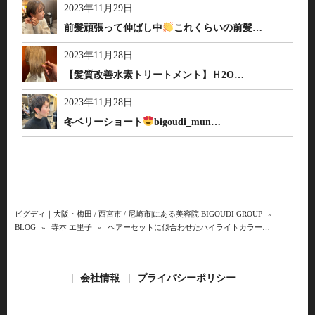
2023年11月29日
前髪頑張って伸ばし中
これくらいの前髪…
2023年11月28日
【髪質改善水素トリートメント】Ｈ2O…
2023年11月28日
冬ベリーショート
bigoudi_mun…
ビグディ｜大阪・梅田 / 西宮市 / 尼崎市|にある美容院 BIGOUDI GROUP
»
BLOG
»
寺本 エ里子
»
ヘアーセットに似合わせたハイライトカラー…
会社情報
プライバシーポリシー