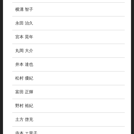
横溝 智子
永田 治久
宮本 晃年
丸岡 大介
井本 達也
松村 優紀
富田 正輝
野村 裕紀
土方 啓充
寺本 エ里子