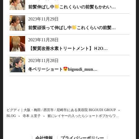
前髪伸ばし中
これくらいの前髪もかわい…
2023年11月29日
前髪頑張って伸ばし中
これくらいの前髪…
2023年11月28日
【髪質改善水素トリートメント】Ｈ2O…
2023年11月28日
冬ベリーショート
bigoudi_mun…
ビグディ｜大阪・梅田 / 西宮市 / 尼崎市|にある美容院 BIGOUDI GROUP
»
BLOG
»
寺本 エ里子
»
裾にレイヤーの入ったらショートボブからワ…
会社情報
プライバシーポリシー