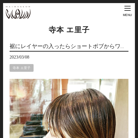
MENU
寺本 エ里子
裾にレイヤーの入ったらショートボブからワ…
2023/03/08
寺本 エ里子