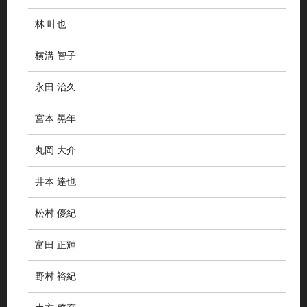
林 叶也
横溝 智子
永田 治久
宮本 晃年
丸岡 大介
井本 達也
松村 優紀
富田 正輝
野村 裕紀