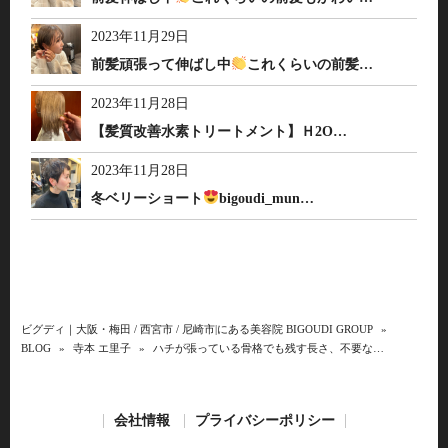
2023年11月29日
前髪頑張って伸ばし中
これくらいの前髪…
2023年11月28日
【髪質改善水素トリートメント】Ｈ2O…
2023年11月28日
冬ベリーショート
bigoudi_mun…
ビグディ｜大阪・梅田 / 西宮市 / 尼崎市|にある美容院 BIGOUDI GROUP
»
BLOG
»
寺本 エ里子
»
ハチが張っている骨格でも残す長さ、不要な…
会社情報
プライバシーポリシー