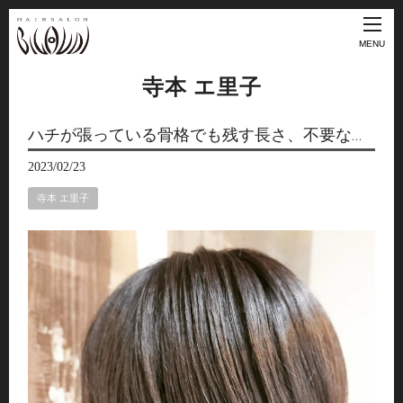
MENU
寺本 エ里子
ハチが張っている骨格でも残す長さ、不要な…
2023/02/23
寺本 エ里子