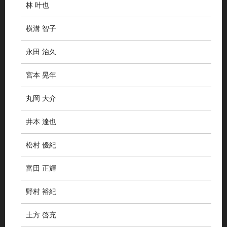
林 叶也
横溝 智子
永田 治久
宮本 晃年
丸岡 大介
井本 達也
松村 優紀
富田 正輝
野村 裕紀
土方 啓充