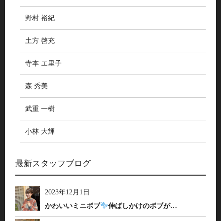
野村 裕紀
土方 啓充
寺本 エ里子
森 秀美
武重 一樹
小林 大輝
最新スタッフブログ
2023年12月1日
かわいいミニボブ
伸ばしかけのボブが…