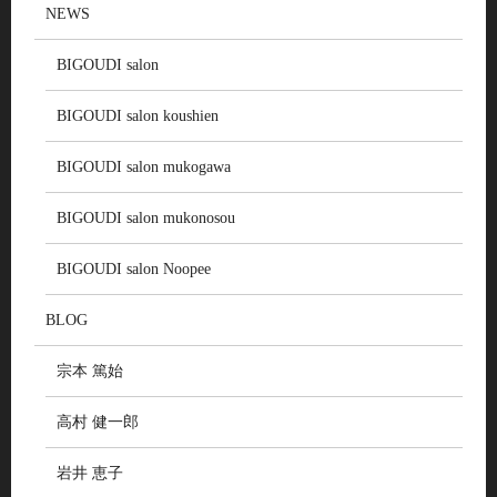
NEWS
BIGOUDI salon
BIGOUDI salon koushien
BIGOUDI salon mukogawa
BIGOUDI salon mukonosou
BIGOUDI salon Noopee
BLOG
宗本 篤始
高村 健一郎
岩井 恵子