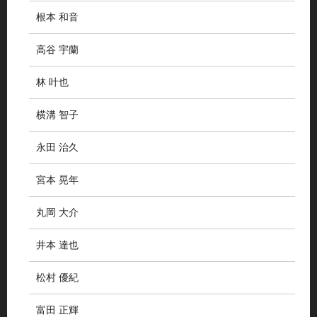
根本 和音
高谷 宇蘭
林 叶也
横溝 智子
永田 治久
宮本 晃年
丸岡 大介
井本 達也
松村 優紀
富田 正輝