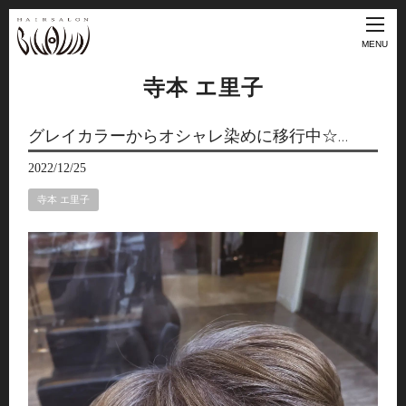
MENU
寺本 エ里子
グレイカラーからオシャレ染めに移行中☆…
2022/12/25
寺本 エ里子