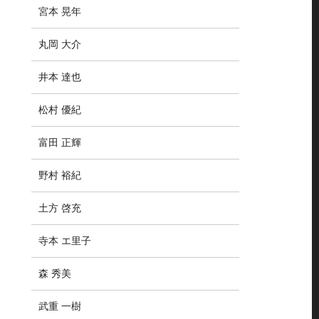
宮本 晃年
丸岡 大介
井本 達也
松村 優紀
富田 正輝
野村 裕紀
土方 啓充
寺本 エ里子
森 秀美
武重 一樹