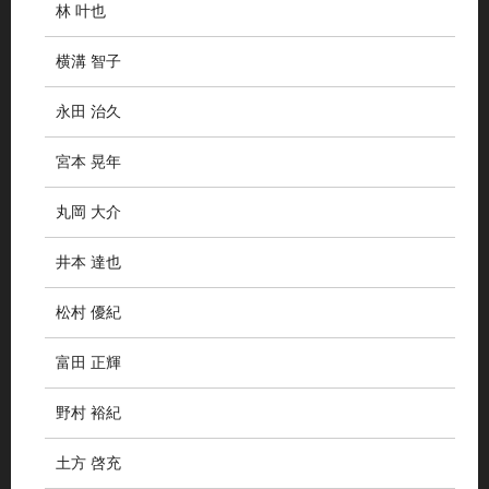
林 叶也
横溝 智子
永田 治久
宮本 晃年
丸岡 大介
井本 達也
松村 優紀
富田 正輝
野村 裕紀
土方 啓充