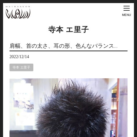
MENU
寺本 エ里子
肩幅、首の太さ、耳の形、色んなバランス…
2022/12/14
寺本 エ里子