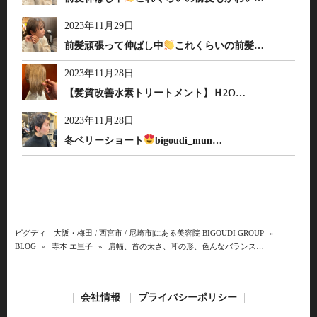
2023年11月29日
前髪頑張って伸ばし中
これくらいの前髪…
2023年11月28日
【髪質改善水素トリートメント】Ｈ2O…
2023年11月28日
冬ベリーショート
bigoudi_mun…
ビグディ｜大阪・梅田 / 西宮市 / 尼崎市|にある美容院 BIGOUDI GROUP
»
BLOG
»
寺本 エ里子
»
肩幅、首の太さ、耳の形、色んなバランス…
会社情報
プライバシーポリシー