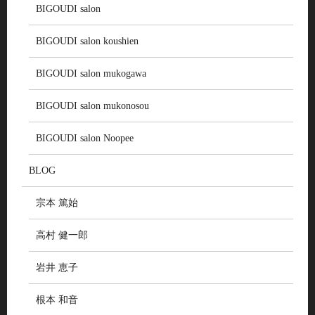
BIGOUDI salon
BIGOUDI salon koushien
BIGOUDI salon mukogawa
BIGOUDI salon mukonosou
BIGOUDI salon Noopee
BLOG
宗本 篤始
高村 健一郎
岩井 恵子
根本 和音