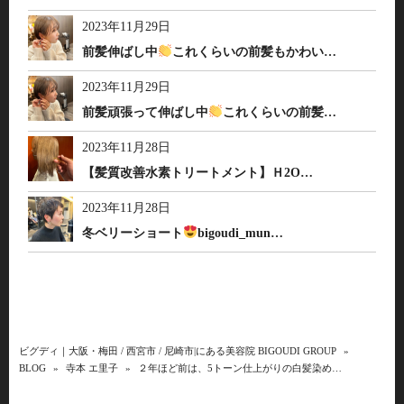
2023年11月29日
前髪伸ばし中
これくらいの前髪もかわい…
2023年11月29日
前髪頑張って伸ばし中
これくらいの前髪…
2023年11月28日
【髪質改善水素トリートメント】Ｈ2O…
2023年11月28日
冬ベリーショート
bigoudi_mun…
ビグディ｜大阪・梅田 / 西宮市 / 尼崎市|にある美容院 BIGOUDI GROUP
»
BLOG
»
寺本 エ里子
»
２年ほど前は、5トーン仕上がりの白髪染め…