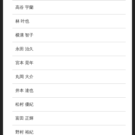
高谷 宇蘭
林 叶也
横溝 智子
永田 治久
宮本 晃年
丸岡 大介
井本 達也
松村 優紀
富田 正輝
野村 裕紀