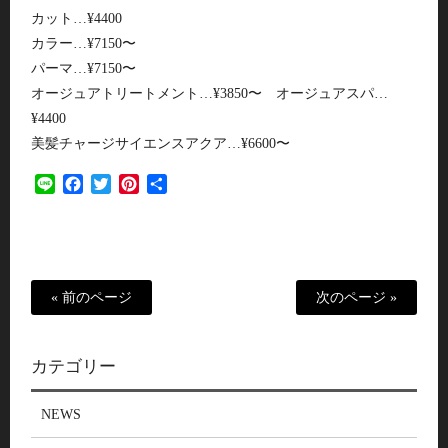
カット…¥4400
カラー…¥7150〜
パーマ…¥7150〜
オージュアトリートメント…¥3850〜 オージュアスパ…
¥4400
美髪チャージサイエンスアクア…¥6600〜
Line
Facebook
Twitter
Pinterest
共
有
« 前のページ
次のページ »
カテゴリー
NEWS