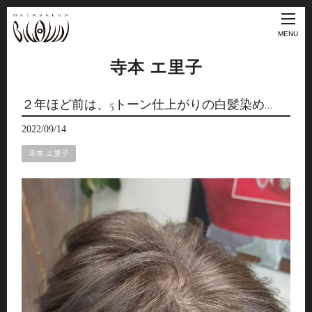
MENU
寺本 エ里子
２年ほど前は、5トーン仕上がりの白髪染め…
2022/09/14
寺本 エ里子