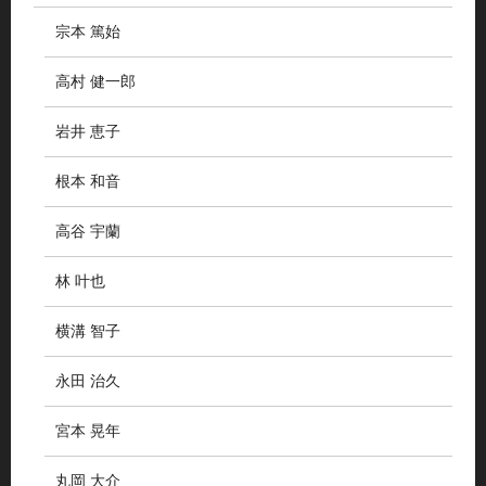
宗本 篤始
高村 健一郎
岩井 恵子
根本 和音
高谷 宇蘭
林 叶也
横溝 智子
永田 治久
宮本 晃年
丸岡 大介