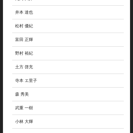
井本 達也
松村 優紀
富田 正輝
野村 裕紀
土方 啓充
寺本 エ里子
森 秀美
武重 一樹
小林 大輝