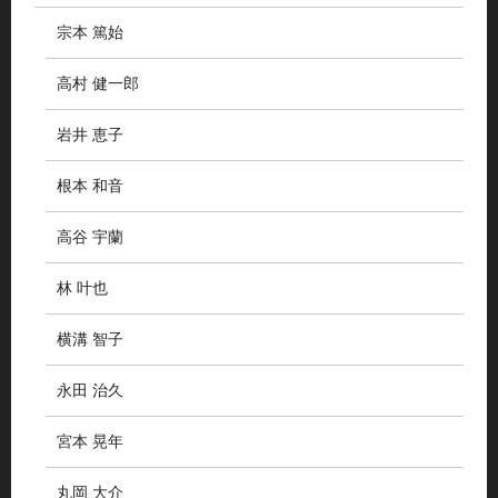
宗本 篤始
高村 健一郎
岩井 恵子
根本 和音
高谷 宇蘭
林 叶也
横溝 智子
永田 治久
宮本 晃年
丸岡 大介