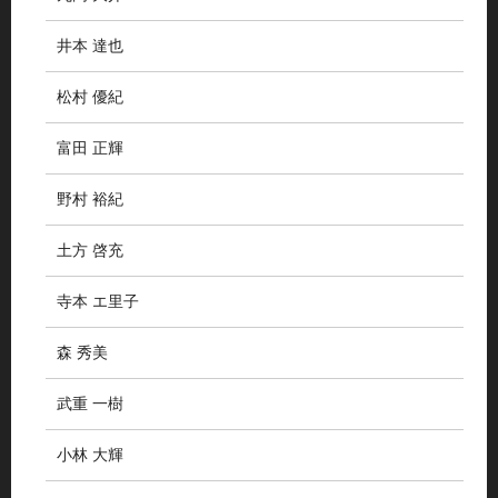
井本 達也
松村 優紀
富田 正輝
野村 裕紀
土方 啓充
寺本 エ里子
森 秀美
武重 一樹
小林 大輝