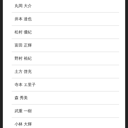
丸岡 大介
井本 達也
松村 優紀
富田 正輝
野村 裕紀
土方 啓充
寺本 エ里子
森 秀美
武重 一樹
小林 大輝