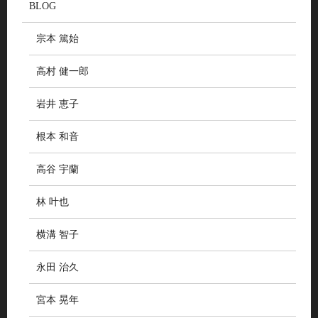
BLOG
宗本 篤始
高村 健一郎
岩井 恵子
根本 和音
高谷 宇蘭
林 叶也
横溝 智子
永田 治久
宮本 晃年