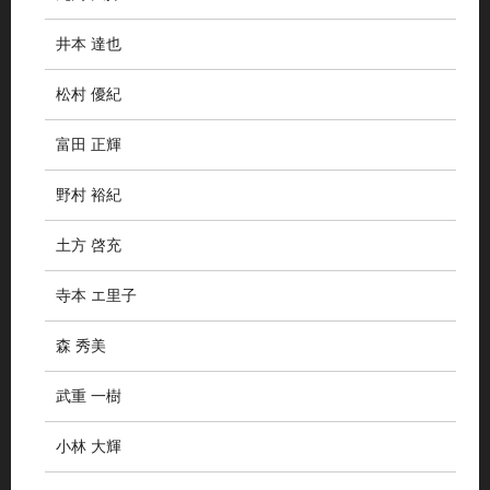
井本 達也
松村 優紀
富田 正輝
野村 裕紀
土方 啓充
寺本 エ里子
森 秀美
武重 一樹
小林 大輝