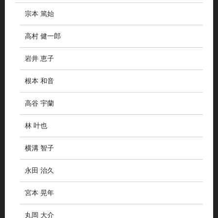
宗本 篤始
高村 健一郎
岩井 恵子
根本 和音
高谷 宇蘭
林 叶也
横溝 智子
永田 治久
宮本 晃年
丸岡 大介