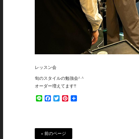
レッスン会
旬のスタイルの勉強会^ ^
オーダー増えてます‼︎
Line
Facebook
Twitter
Pinterest
共
有
« 前のページ