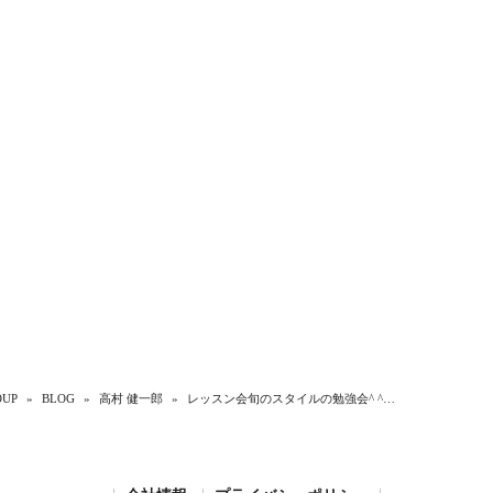
UP
»
BLOG
»
高村 健一郎
»
レッスン会旬のスタイルの勉強会^ ^…