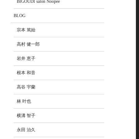
BIGOUDI salon Noopee
BLOG
宗本 篤始
高村 健一郎
岩井 恵子
根本 和音
高谷 宇蘭
林 叶也
横溝 智子
永田 治久