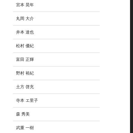
宮本 晃年
丸岡 大介
井本 達也
松村 優紀
富田 正輝
野村 裕紀
土方 啓充
寺本 エ里子
森 秀美
武重 一樹