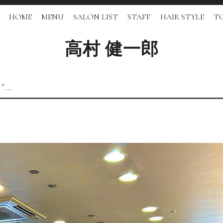
HOME
MENU
SALON LIST
STAFF
HAIR STYLE
TO
高村 健一郎
^…