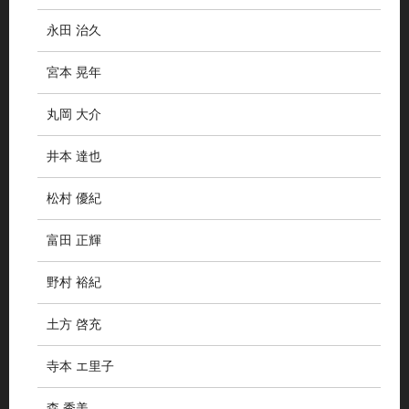
永田 治久
宮本 晃年
丸岡 大介
井本 達也
松村 優紀
富田 正輝
野村 裕紀
土方 啓充
寺本 エ里子
森 秀美