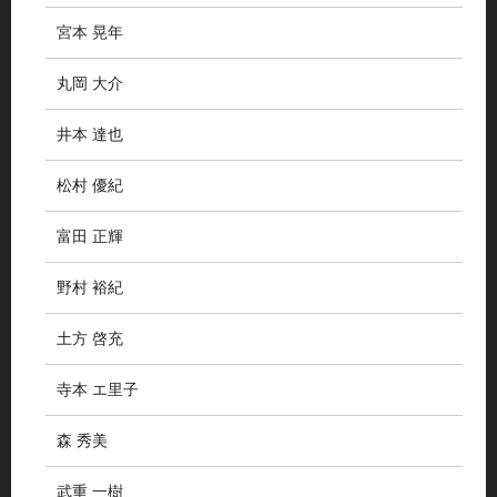
宮本 晃年
丸岡 大介
井本 達也
松村 優紀
富田 正輝
野村 裕紀
土方 啓充
寺本 エ里子
森 秀美
武重 一樹