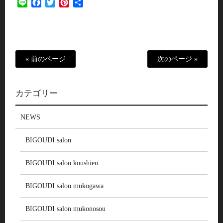
Line
Facebook
Twitter
Pinterest
共
有
« 前のページ
次のページ »
カテゴリー
NEWS
BIGOUDI salon
BIGOUDI salon koushien
BIGOUDI salon mukogawa
BIGOUDI salon mukonosou