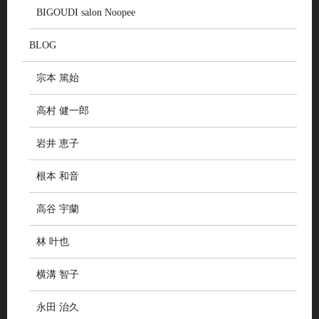
BIGOUDI salon Noopee
BLOG
宗本 篤始
高村 健一郎
岩井 恵子
根本 和音
高谷 宇蘭
林 叶也
横溝 智子
永田 治久