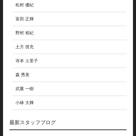
松村 優紀
富田 正輝
野村 裕紀
土方 啓充
寺本 エ里子
森 秀美
武重 一樹
小林 大輝
最新スタッフブログ