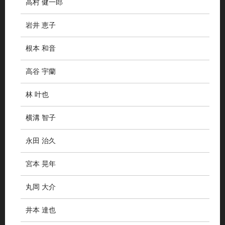
高村 健一郎
岩井 恵子
根本 和音
高谷 宇蘭
林 叶也
横溝 智子
永田 治久
宮本 晃年
丸岡 大介
井本 達也