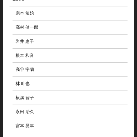
宗本 篤始
高村 健一郎
岩井 恵子
根本 和音
高谷 宇蘭
林 叶也
横溝 智子
永田 治久
宮本 晃年