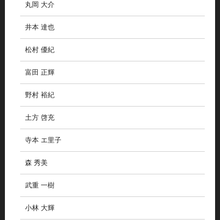
丸岡 大介
井本 達也
松村 優紀
富田 正輝
野村 裕紀
土方 啓充
寺本 エ里子
森 秀美
武重 一樹
小林 大輝