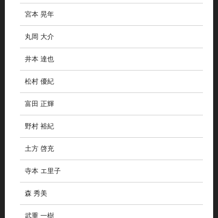
宮本 晃年
丸岡 大介
井本 達也
松村 優紀
富田 正輝
野村 裕紀
土方 啓充
寺本 エ里子
森 秀美
武重 一樹