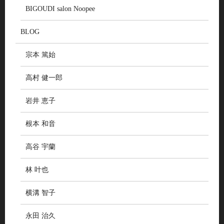
BIGOUDI salon Noopee
BLOG
宗本 篤始
高村 健一郎
岩井 恵子
根本 和音
高谷 宇蘭
林 叶也
横溝 智子
永田 治久