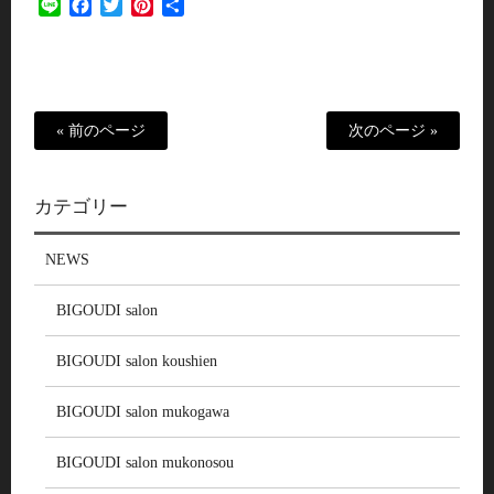
Line
Facebook
Twitter
Pinterest
共
有
« 前のページ
次のページ »
カテゴリー
NEWS
BIGOUDI salon
BIGOUDI salon koushien
BIGOUDI salon mukogawa
BIGOUDI salon mukonosou