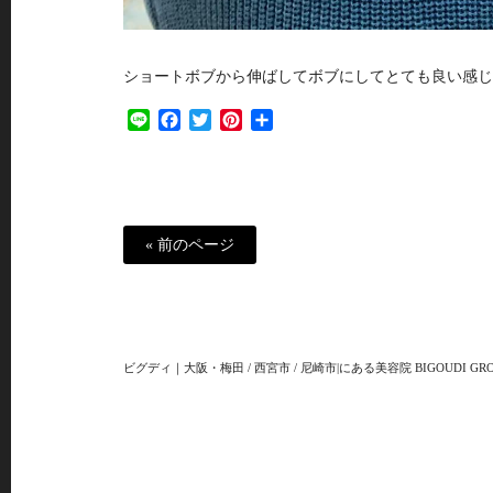
ショートボブから伸ばしてボブにしてとても良い感じ
Line
Facebook
Twitter
Pinterest
共
有
« 前のページ
ビグディ｜大阪・梅田 / 西宮市 / 尼崎市|にある美容院 BIGOUDI GRO