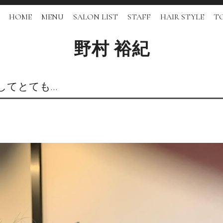
HOME
MENU
SALON LIST
STAFF
HAIR STYLE
TO
野村 裕紀
してとても…