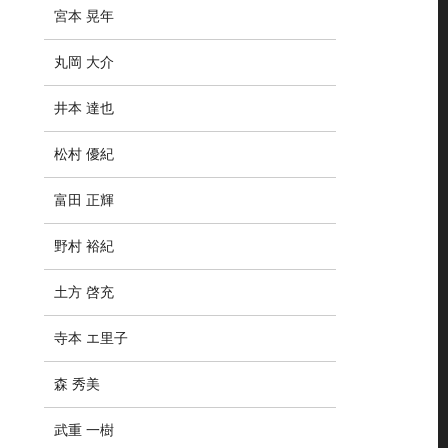
宮本 晃年
丸岡 大介
井本 達也
松村 優紀
富田 正輝
野村 裕紀
土方 啓充
寺本 エ里子
森 秀美
武重 一樹