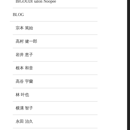
BIGOUDI salon Noopee
BLOG
宗本 篤始
高村 健一郎
岩井 恵子
根本 和音
高谷 宇蘭
林 叶也
横溝 智子
永田 治久